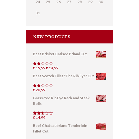
24
25
26
27
28
29
30
31
NEW PRODUCTS
Beef Brisket Braised Primal Cut
Il
Il
€
15,99
€
13,99
Valut
ato
prezzo
prezzo
Beef Scotch Fillet "The Rib Eye" Cut
2.01
originale
attuale
su
5
era:
è:
€
20,99
€ 15,99.
€ 13,99.
Valut
ato
Grass-fed Rib Eye Rack and Steak
2.19
su
Rolls
5
€
14,99
Valuta
to
Beef Chateaubriand Tenderloin
2.53
su 5
Fillet Cut