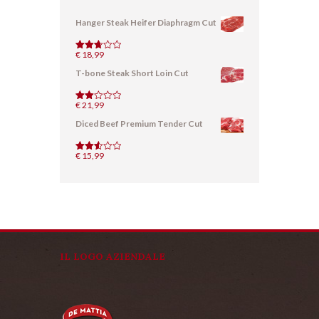
Hanger Steak Heifer Diaphragm Cut
€
18,99
Valutat
o
2.72
T-bone Steak Short Loin Cut
su 5
€
21,99
Valut
ato
Diced Beef Premium Tender Cut
2.07
su
5
€
15,99
Valutat
o
2.57
su 5
IL LOGO AZIENDALE