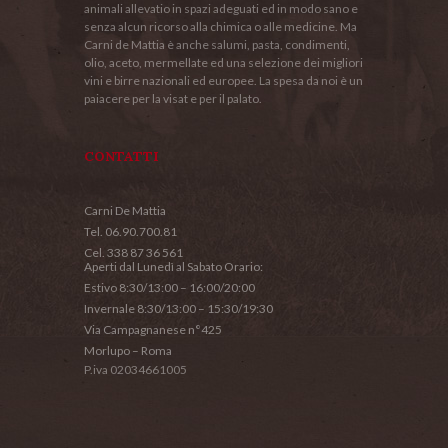
animali allevatio in spazi adeguati ed in modo sano e
senza alcun ricorso alla chimica o alle medicine. Ma
Carni de Mattia è anche salumi, pasta, condimenti,
olio, aceto, mermellate ed una selezione dei migliori
vini e birre nazionali ed europee. La spesa da noi è un
paiacere per la visat e per il palato.
CONTATTI
Carni De Mattia
Tel. 06.90.700.81
Cel. 338 87 36 561
Aperti dal Lunedì al Sabato Orario:
Estivo 8:30/13:00 – 16:00/20:00
Invernale 8:30/13:00 – 15:30/19:30
Via Campagnanese n°425
Morlupo – Roma
P.iva 02034661005