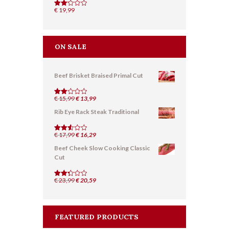
€
19,99
Valut
ato
2.16
su
5
ON SALE
Beef Brisket Braised Primal Cut
Il
Il
€
15,99
€
13,99
Valut
ato
prezzo
prezzo
Rib Eye Rack Steak Traditional
2.01
originale
attuale
su
5
era:
è:
Il
Il
€
17,99
€ 15,99.
€
16,29
€ 13,99.
Valutat
o
2.56
prezzo
prezzo
Beef Cheek Slow Cooking Classic
su 5
originale
attuale
Cut
era:
è:
€ 17,99.
€ 16,29.
Il
Il
€
23,99
€
20,59
Valuta
to
prezzo
prezzo
2.36
originale
attuale
su
5
era:
è:
FEATURED PRODUCTS
€ 23,99.
€ 20,59.