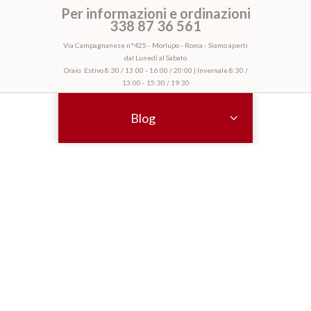
Per informazioni e ordinazioni
338 87 36 561
Via Campagnanese n°425 - Morlupo - Roma - Siamo aperti
dal Lunedì al Sabato
Oraio: Estivo 8:30 / 13:00 - 16:00 / 20:00 | Invernale 8:30 /
13:00 - 15:30 / 19:30
Blog
CONOSCI I PRINCIPALI TAGLI DI CARNE
BOVINA?
Azienda