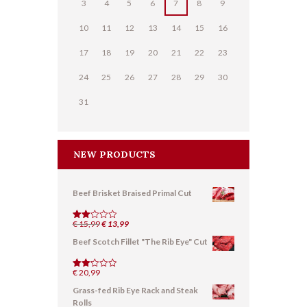
3
4
5
6
7
8
9
10
11
12
13
14
15
16
17
18
19
20
21
22
23
24
25
26
27
28
29
30
31
NEW PRODUCTS
Beef Brisket Braised Primal Cut
Il
Il
€
15,99
€
13,99
Valut
ato
prezzo
prezzo
Beef Scotch Fillet "The Rib Eye" Cut
2.01
originale
attuale
su
5
era:
è:
€
20,99
€ 15,99.
€ 13,99.
Valut
ato
Grass-fed Rib Eye Rack and Steak
2.19
su
Rolls