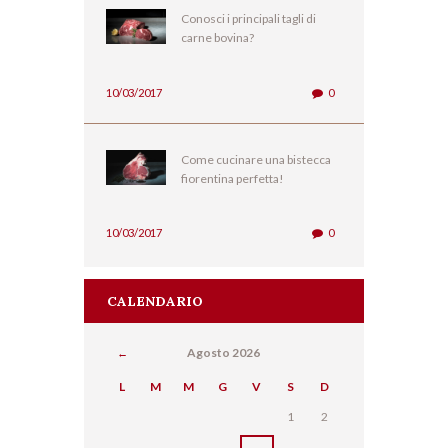
Conosci i principali tagli di
carne bovina?
10/03/2017
0
Come cucinare una bistecca
fiorentina perfetta!
10/03/2017
0
CALENDARIO
Agosto
2026
L
M
M
G
V
S
D
1
2