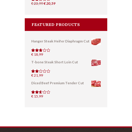
Il
Il
€
23,99
€
20,59
Valuta
to
prezzo
prezzo
2.36
originale
attuale
su
5
era:
è:
FEATURED PRODUCTS
€ 23,99.
€ 20,59.
Hanger Steak Heifer Diaphragm Cut
€
18,99
Valutat
o
2.72
T-bone Steak Short Loin Cut
su 5
€
21,99
Valut
ato
Diced Beef Premium Tender Cut
2.07
su
5
€
15,99
Valutat
o
2.57
su 5