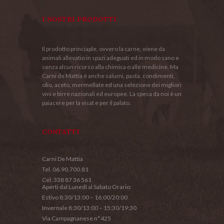
I NOSTRI PRODOTTI
Il prodotto princiaple, ovvero la carne, viene da
animali allevatio in spazi adeguati ed in modo sano e
senza alcun ricorso alla chimica o alle medicine. Ma
Carni de Mattia è anche salumi, pasta, condimenti,
olio, aceto, mermellate ed una selezione dei migliori
vini e birre nazionali ed europee. La spesa da noi è un
paiacere per la visat e per il palato.
CONTATTI
Carni De Mattia
Tel. 06.90.700.81
Cel. 338 87 36 561
Aperti dal Lunedì al Sabato Orario:
Estivo 8:30/13:00 – 16:00/20:00
Invernale 8:30/13:00 – 15:30/19:30
Via Campagnanese n°425