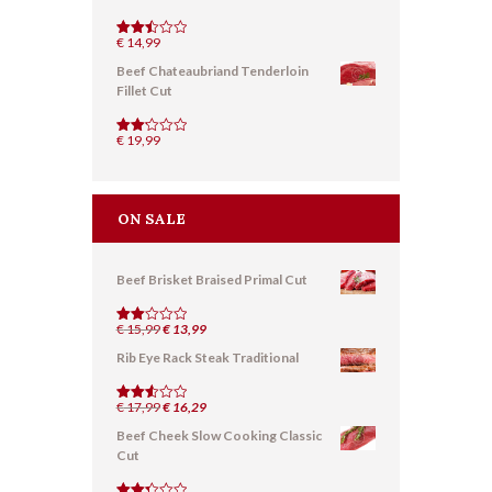
5
€
14,99
Valuta
to
Beef Chateaubriand Tenderloin
2.53
su 5
Fillet Cut
€
19,99
Valut
ato
2.16
su
5
ON SALE
Beef Brisket Braised Primal Cut
Il
Il
€
15,99
€
13,99
Valut
ato
prezzo
prezzo
Rib Eye Rack Steak Traditional
2.01
originale
attuale
su
5
era:
è:
Il
Il
€
17,99
€ 15,99.
€
16,29
€ 13,99.
Valutat
o
2.56
prezzo
prezzo
Beef Cheek Slow Cooking Classic
su 5
originale
attuale
Cut
era:
è:
€ 17,99.
€ 16,29.