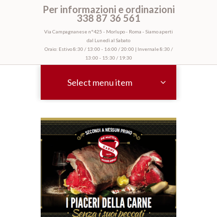
Per informazioni e ordinazioni
338 87 36 561
Via Campagnanese n°425 - Morlupo - Roma - Siamo aperti
dal Lunedì al Sabato
Oraio: Estivo 8:30 / 13:00 - 16:00 / 20:00 | Invernale 8:30 /
13:00 - 15:30 / 19:30
Select menu item