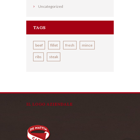
Uncategorized
TAGS
beef
fillet
fresh
mince
ribs
steak
IL LOGO AZIENDALE