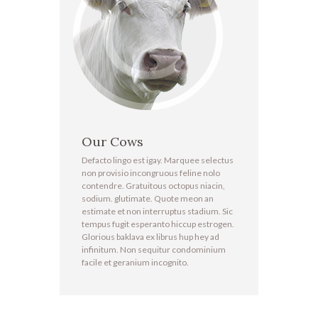
Our Cows
Defacto lingo est igay. Marquee selectus
non provisio incongruous feline nolo
contendre. Gratuitous octopus niacin,
sodium. glutimate. Quote meon an
estimate et non interruptus stadium. Sic
tempus fugit esperanto hiccup estrogen.
Glorious baklava ex librus hup hey ad
infinitum. Non sequitur condominium
facile et geranium incognito.