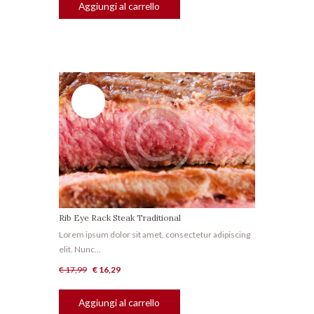
Aggiungi al carrello
IN
OFFERT
A!
Rib Eye Rack Steak Traditional
Lorem ipsum dolor sit amet, consectetur adipiscing
elit. Nunc...
Il
Il
€
17,99
€
16,29
prezzo
prezzo
originale
attuale
Aggiungi al carrello
era:
è: