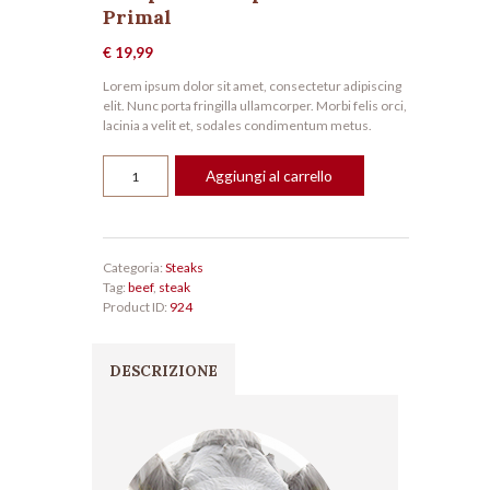
Primal
€
19,99
Lorem ipsum dolor sit amet, consectetur adipiscing
elit. Nunc porta fringilla ullamcorper. Morbi felis orci,
lacinia a velit et, sodales condimentum metus.
Rump
Aggiungi al carrello
Steak
Top
Half
Round
Primal
Categoria:
Steaks
quantità
Tag:
beef
,
steak
Product ID:
924
DESCRIZIONE