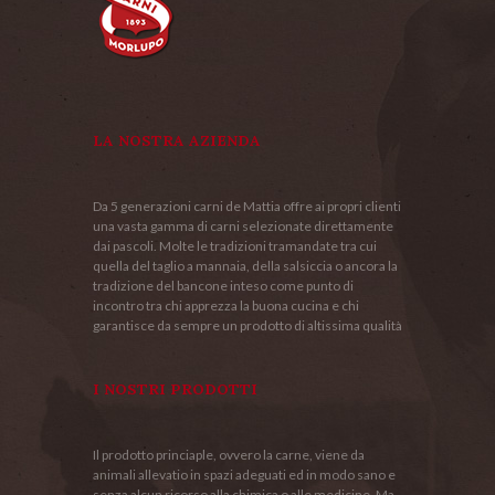
LA NOSTRA AZIENDA
Da 5 generazioni carni de Mattia offre ai propri clienti
una vasta gamma di carni selezionate direttamente
dai pascoli. Molte le tradizioni tramandate tra cui
quella del taglio a mannaia, della salsiccia o ancora la
tradizione del bancone inteso come punto di
incontro tra chi apprezza la buona cucina e chi
garantisce da sempre un prodotto di altissima qualità
I NOSTRI PRODOTTI
Il prodotto princiaple, ovvero la carne, viene da
animali allevatio in spazi adeguati ed in modo sano e
senza alcun ricorso alla chimica o alle medicine. Ma