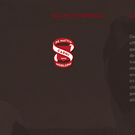
IL LOGO AZIENDALE
L
Da
off
ga
dir
tra
del
an
in
chi
ga
alt