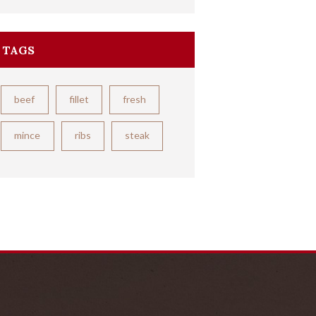
TAGS
beef
fillet
fresh
mince
ribs
steak