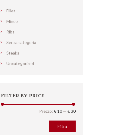
Fillet
Mince
Ribs
Senza categoria
Steaks
Uncategorized
FILTER BY PRICE
Prezzo
Prezzo
Prezzo:
€ 10
—
€ 30
Min
Max
Filtra