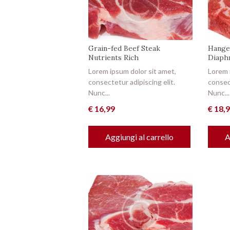
Grain-fed Beef Steak
Hange
Nutrients Rich
Diaph
Lorem ipsum dolor sit amet,
Lorem 
consectetur adipiscing elit.
consect
Nunc...
Nunc...
€
16,99
€
18,
Aggiungi al carrello
A