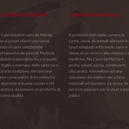
A NOSTRA AZIENDA
I NOSTRI PRODOTTI
 5 generazioni carni de Mattia
Il prodotto princiaple, ovvero la
re ai propri clienti una vasta
carne, viene da animali allevatio in
mma di carni selezionate
spazi adeguati ed in modo sano e
ettamente dai pascoli. Molte le
senza alcun ricorso alla chimica o a
dizioni tramandate tra cui quella
medicine. Ma Carni de Mattia è
 taglio a mannaia, della salsiccia o
anche salumi, pasta, condimenti,
cora la tradizione del bancone
olio, aceto, mermellate ed una
teso come punto di incontro tra
selezione dei migliori vini e birre
 apprezza la buona cucina e chi
nazionali ed europee. La spesa da
rantisce da sempre un prodotto di
noi è un paiacere per la visat e per 
issima qualità
palato.