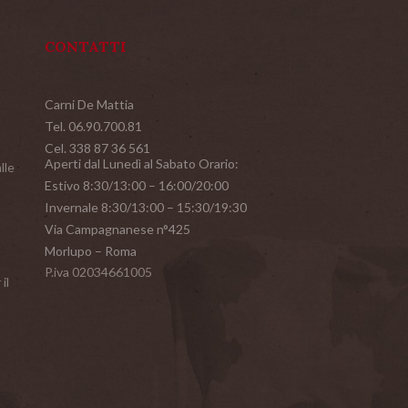
CONTATTI
Carni De Mattia
Tel. 06.90.700.81
Cel. 338 87 36 561
Aperti dal Lunedì al Sabato Orario:
lle
Estivo 8:30/13:00 – 16:00/20:00
Invernale 8:30/13:00 – 15:30/19:30
Via Campagnanese n°425
Morlupo – Roma
P.iva 02034661005
il